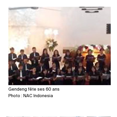
Gendeng fête ses 60 ans
G
Photo : NAC Indonesia
P