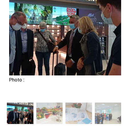
Photo :
Ph