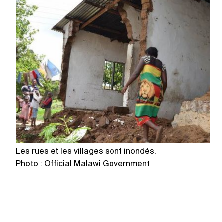
Les rues et les villages sont inondés.
Le
Photo : Official Malawi Government
l’
P