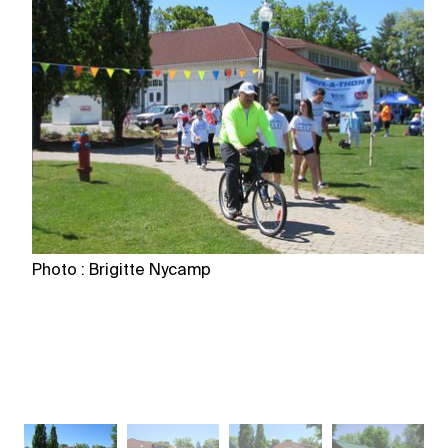
Photo : Brigitte Nycamp
Ph