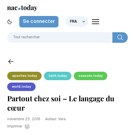
Se connecter
FRA
apostles.today
faith.today
seasons.today
world.today
Partout chez soi – Le langage du
cœur
novembre 25, 2016
Auteur: Vera
Imprimer