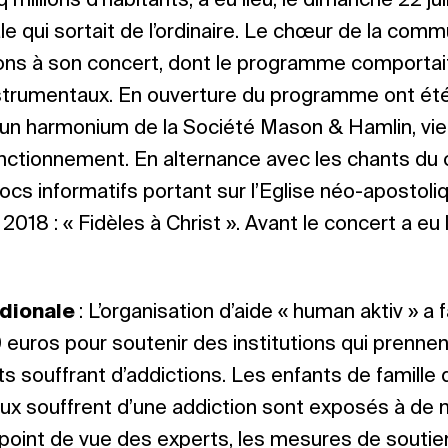
millions d’habitants, a eu lieu, le dimanche 22 juil
e qui sortait de l’ordinaire. Le chœur de la com
ions à son concert, dont le programme comportai
strumentaux. En ouverture du programme ont ét
un harmonium de la Société Mason & Hamlin, vie
onctionnement. En alternance avec les chants du 
cs informatifs portant sur l’Eglise néo-apostoliq
2018 : « Fidèles à Christ ». Avant le concert a eu l
dionale
: L’organisation d’aide « human aktiv » a 
euros pour soutenir des institutions qui prennen
s souffrant d’addictions. Les enfants de famille 
eux souffrent d’une addiction sont exposés à d
 du point de vue des experts, les mesures de sout