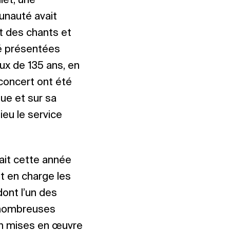
let, une
munauté avait
t des chants et
é présentées
ux de 135 ans, en
concert ont été
ue et sur sa
ieu le service
fait cette année
t en charge les
dont l’un des
e nombreuses
ien mises en œuvre