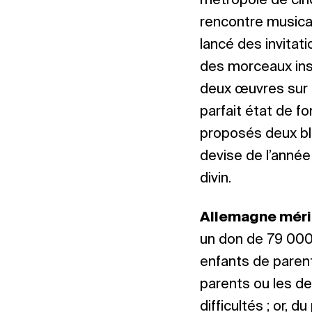
métropole de cinq 
rencontre musical
lancé des invitat
des morceaux in
deux œuvres sur 
parfait état de f
proposés deux blo
devise de l’année 
divin.
Allemagne méri
un don de 79 000 
enfants de parent
parents ou les d
difficultés ; or,