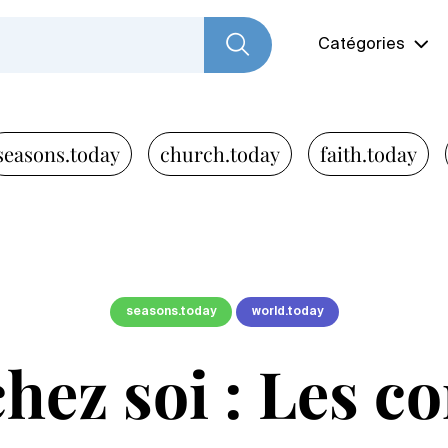
Catégories
seasons.today
church.today
faith.today
seasons.today
world.today
hez soi : Les c