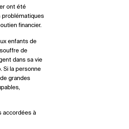
er ont été
s problématiques
outien financier.
 aux enfants de
 souffre de
ent dans sa vie
b. Si la personne
t de grandes
upables,
ns accordées à