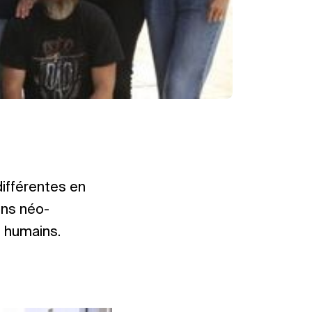
différentes en
ens néo-
s humains.