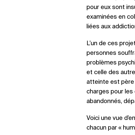
pour eux sont in
examinées en col
liées aux addictio
L’un de ces projet
personnes souffra
problèmes psychi
et celle des autre
atteinte est père
charges pour les e
abandonnés, dépas
Voici une vue d’e
chacun par « huma