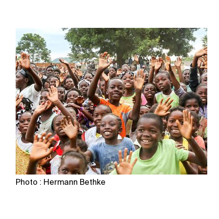
Photo : Hermann Bethke
P