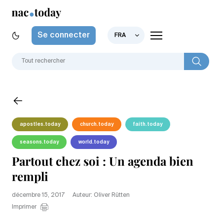
Se connecter
FRA
apostles.today
church.today
faith.today
seasons.today
world.today
Partout chez soi : Un agenda bien
rempli
décembre 15, 2017
Auteur: Oliver Rütten
Imprimer