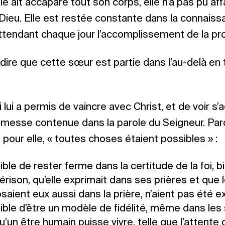
e ait accaparé tout son corps, elle n’a pas pu affa
Dieu. Elle est restée constante dans la connais
ttendant chaque jour l’accomplissement de la p
 dire que cette sœur est partie dans l’au-delà en
ui lui a permis de vaincre avec Christ, et de voir s’
romesse contenue dans la parole du Seigneur. Parc
 pour elle, « toutes choses étaient possibles » :
ssible de rester ferme dans la certitude de la foi, 
rison, qu’elle exprimait dans ses prières et que 
aient eux aussi dans la prière, n’aient pas été e
ssible d’être un modèle de fidélité, même dans les 
qu’un être humain puisse vivre, telle que l’attente 