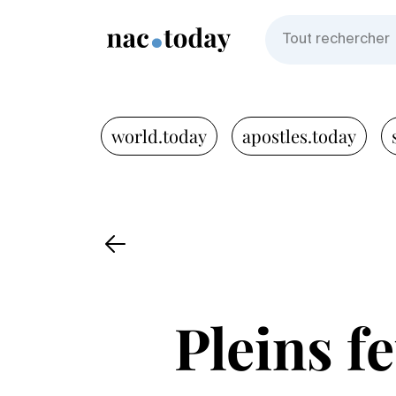
world.today
apostles.today
Pleins f