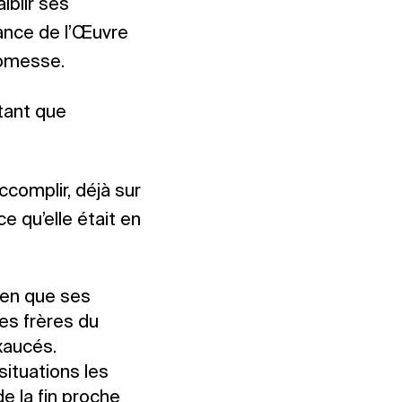
iblir ses
sance de l’Œuvre
romesse.
 tant que
accomplir, déjà sur
e qu’elle était en
bien que ses
les frères du
xaucés.
situations les
de la fin proche