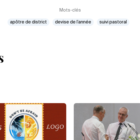
Mots-clés
apôtre de district
devise de l’année
suivi pastoral
s