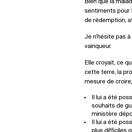
Bien que la maladi
sentiments pour 
de rédemption, a
Je n’hésite pas à
vainqueur.
Elle croyait, ce q
cette terre, la p
mesure de croire,
Il lui a été po
souhaits de gué
ministère dépos
Il lui a été po
plus difficiles 