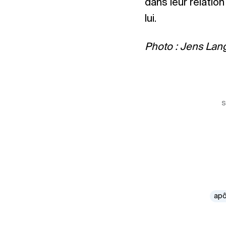
dans leur relatio
lui.
Photo : Jens Lan
s
apô