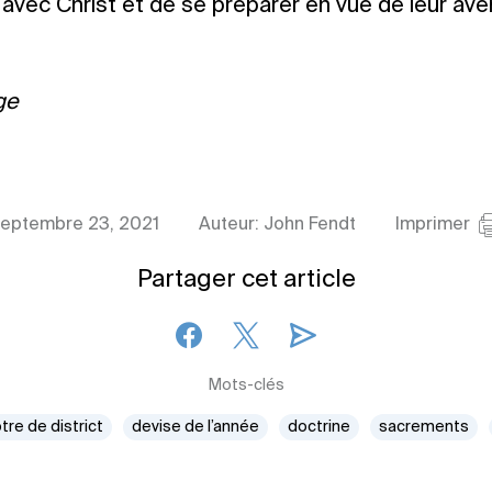
n avec Christ et de se préparer en vue de leur ave
ge
eptembre 23, 2021
Auteur: John Fendt
Imprimer
Partager cet article
Mots-clés
tre de district
devise de l’année
doctrine
sacrements