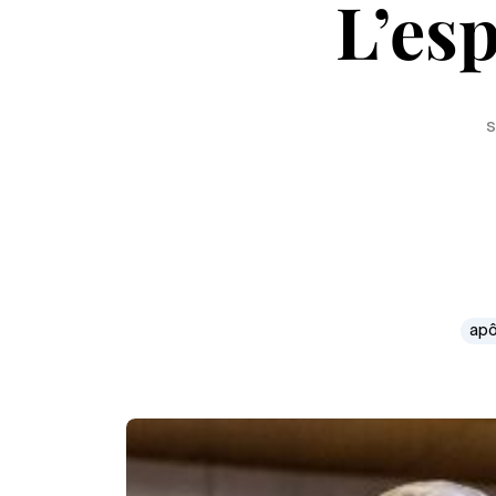
L’esp
s
apô