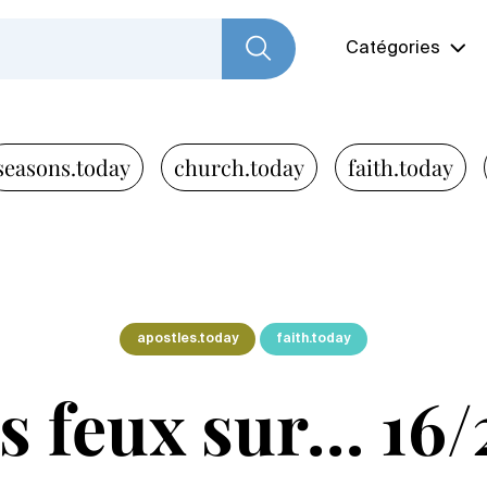
Catégories
seasons.today
church.today
faith.today
apostles.today
faith.today
s feux sur… 16/