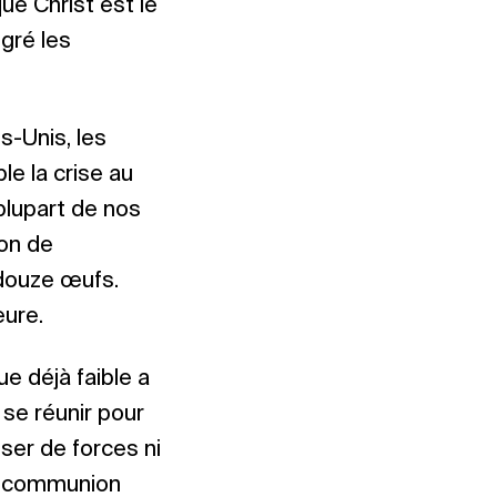
e Christ est le
lgré les
-Unis, les
e la crise au
plupart de nos
son de
 douze œufs.
eure.
e déjà faible a
 se réunir pour
iser de forces ni
la communion