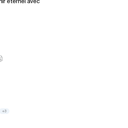
nir éternel avec
+3