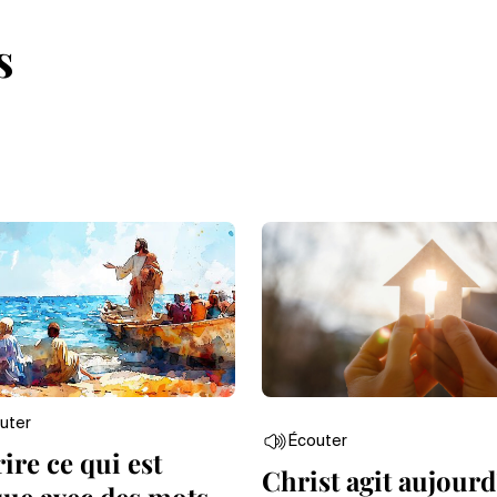
s
uter
Écouter
ire ce qui est
Christ agit aujourd