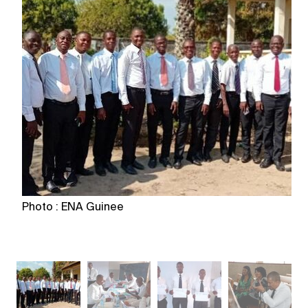
Photo : ENA Guinee
P