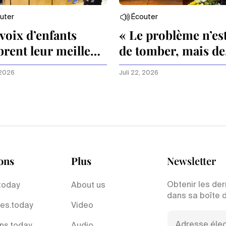
uter
Écouter
voix d’enfants
« Le problème n’es
brent leur meilleur
de tomber, mais de
rester à terre. »
 2026
Juli 22, 2026
ons
Plus
Newsletter
Obtenir les der
today
About us
dans sa boîte 
es.today
Video