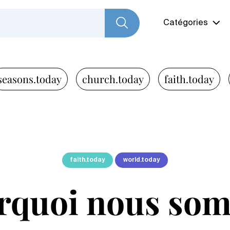
Catégories
seasons.today
church.today
faith.today
faith.today
world.today
rquoi nous so