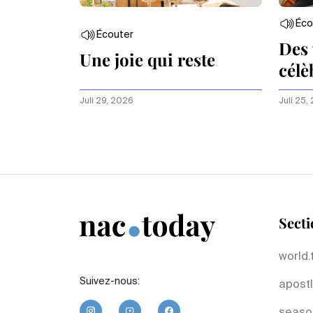
Éco
Écouter
Des 
Une joie qui reste
célè
ami
Juli 29, 2026
Juli 25,
Secti
world.
Suivez-nous:
apostl