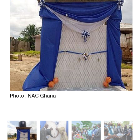
Photo : NAC Ghana
P