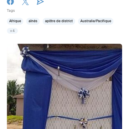
Tags
Afrique
aînés
apôtre de district
Australie/Pacifique
+4