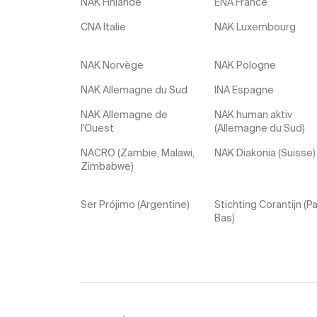
NAK Finlande
ENA France
CNA Italie
NAK Luxembourg
NAK Norvège
NAK Pologne
NAK Allemagne du Sud
INA Espagne
NAK Allemagne de
NAK human aktiv
l'Ouest
(Allemagne du Sud)
NACRO (Zambie, Malawi,
NAK Diakonia (Suisse)
Zimbabwe)
Ser Prójimo (Argentine)
Stichting Corantijn (P
Bas)