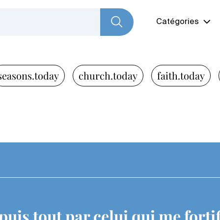
Catégories
seasons.today
church.today
faith.today
 puis tout par celui qui me fortif