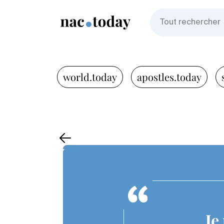
world.today
apostles.today
Je