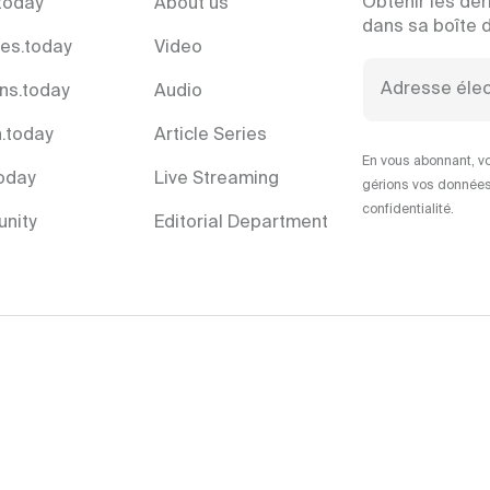
Obtenir les der
today
About us
dans sa boîte 
es.today
Video
ns.today
Audio
.today
Article Series
En vous abonnant, vo
today
Live Streaming
gérions vos données
confidentialité.
nity
Editorial Department