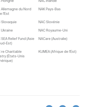
 Hongrie
NAC Irlande
 Allemagne du Nord
NAK Pays-Bas
e l'Est
 Slovaquie
NAC Slovénie
 Ukraine
NAC Royaume-Uni
SEA Relief Fund (Asie
NACare (Australie)
Sud-Est)
 re Charitable
KUMEA (Afrique de l'Est)
stry (États-Unis
mérique)