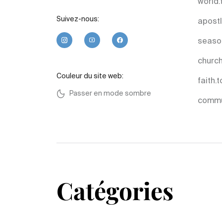
world.
Suivez-nous:
apostl
seaso
church
Couleur du site web:
faith.
Passer en mode sombre
commu
Catégories