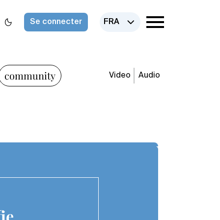
Se connecter
FRA
community
Video
Audio
ie.