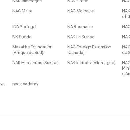
NAK Allemagne
NAK Grèce
NAC
NAC Malte
NAC Moldavie
NAK
et d
INA Portugal
NA Roumanie
NAC
NK Suède
NAK La Suisse
NAK
Masakhe Foundation
NAC Foreign Extension
NAC 
(Afrique du Sud) -
(Canada) -
du 
NAK Humanitas (Suisse)
NAK karitativ (Allemagne)
NAC
Mini
d'A
ays-
nac.academy