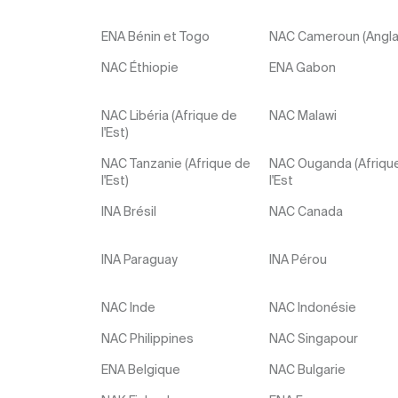
ENA Bénin et Togo
NAC Cameroun (Angla
NAC Éthiopie
ENA Gabon
NAC Libéria (Afrique de
NAC Malawi
l'Est)
NAC Tanzanie (Afrique de
NAC Ouganda (Afriqu
l'Est)
l'Est
INA Brésil
NAC Canada
INA Paraguay
INA Pérou
NAC Inde
NAC Indonésie
NAC Philippines
NAC Singapour
ENA Belgique
NAC Bulgarie