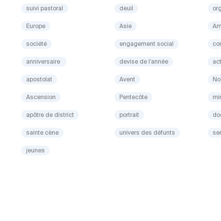
suivi pastoral
deuil
or
Europe
Asie
Am
société
engagement social
co
anniversaire
devise de l’année
ac
apostolat
Avent
No
Ascension
Pentecôte
mi
apôtre de district
portrait
do
sainte cène
univers des défunts
ser
jeunes