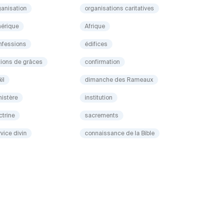
ganisation
organisations caritatives
érique
Afrique
nfessions
édifices
tions de grâces
confirmation
ël
dimanche des Rameaux
nistère
institution
ctrine
sacrements
vice divin
connaissance de la Bible