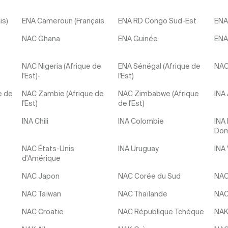
is)
ENA Cameroun (Français
ENA RD Congo Sud-Est
ENA
NAC Ghana
ENA Guinée
ENA 
NAC Nigeria (Afrique de
ENA Sénégal (Afrique de
NAC
l'Est)-
l'Est)
e de
NAC Zambie (Afrique de
NAC Zimbabwe (Afrique
INA
l'Est)
de l'Est)
INA Chili
INA Colombie
INA
Dom
NAC États-Unis
INA Uruguay
INA
d'Amérique
NAC Japon
NAC Corée du Sud
NAC
NAC Taïwan
NAC Thaïlande
NAC
NAC Croatie
NAC République Tchèque
NAK