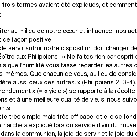
es trois termes avaient été expliqués, et commen
 :
iter au milieu de notre cœur et influencer nos ac
de façon positive.
t de servir autrui, notre disposition doit changer d
Épître aux Philippiens : « Ne faites rien par esprit 
mais que l’humilité vous fasse regarder les autre
s-mêmes. Que chacun de vous, au lieu de consid
dère aussi ceux des autres. » (Philippiens 2 : 3-4).
rendement » (= « yield ») se rapporte à la récolt
s et à une meilleure qualité de vie, si nous suiv
nts.
te très simple mais très efficace, et elle se fond
triarche a expliqué lors du service divin du nouvel 
e dans la communion, la joie de servir et la joie du 