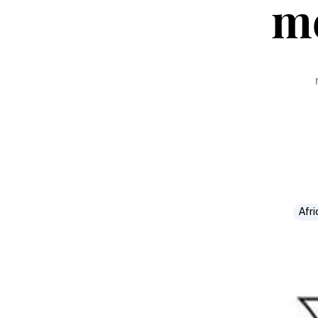
me
Afr