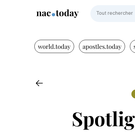
world.today
apostles.today
Spotlig