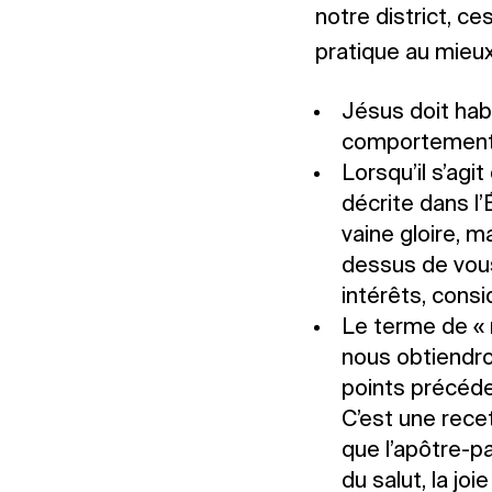
notre district, c
pratique au mieux
Jésus doit hab
comportement 
Lorsqu’il s’agi
décrite dans l’
vaine gloire, 
dessus de vou
intérêts, consi
Le terme de « 
nous obtiendron
points précéde
C’est une recet
que l’apôtre-pa
du salut, la joi