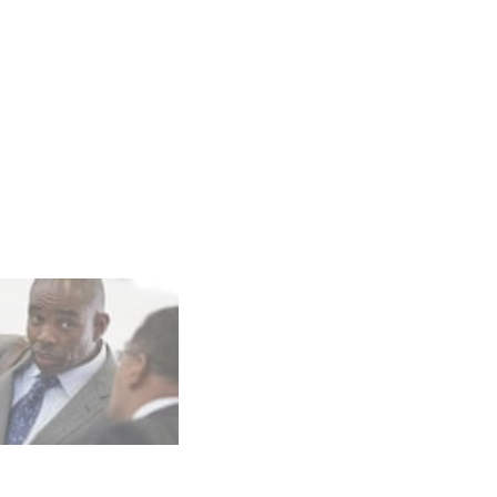
L’apôtre de district a invité d
divin.
Photo : NAC SA