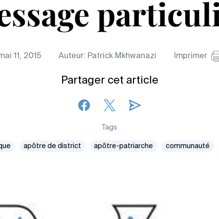
ssage particul
mai 11, 2015
Auteur: Patrick Mkhwanazi
Imprimer
Partager cet article
Tags
ique
apôtre de district
apôtre-patriarche
communauté