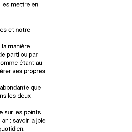
t les mettre en
tes et notre
e la manière
de parti ou par
s comme étant au-
érer ses propres
e abondante que
ons les deux
e sur les points
an : savoir la joie
quotidien.