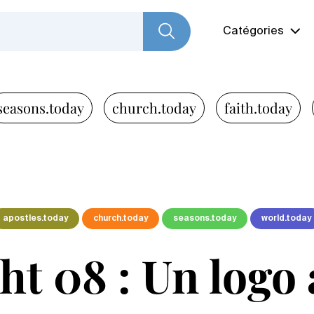
Catégories
seasons.today
church.today
faith.today
apostles.today
church.today
seasons.today
world.today
ht 08 : Un logo