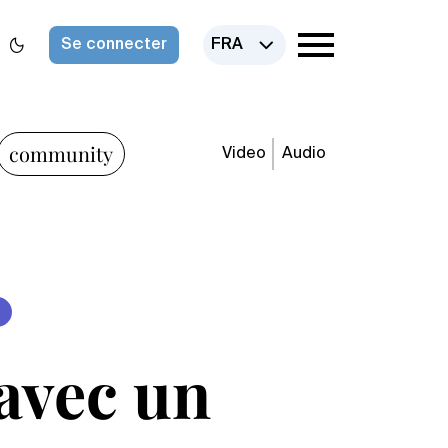
Se connecter
FRA
community
Video
Audio
 avec un