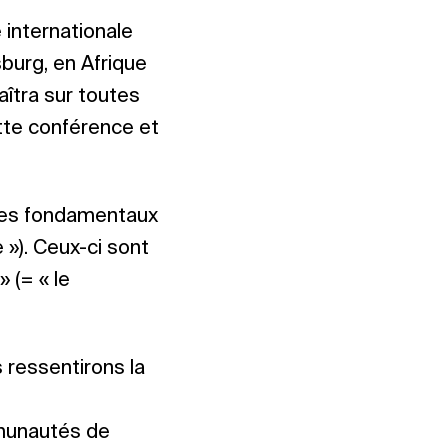
 internationale
sburg, en Afrique
îtra sur toutes
tte conférence et
ipes fondamentaux
e »). Ceux-ci sont
» (= « le
 ressentirons la
mmunautés de