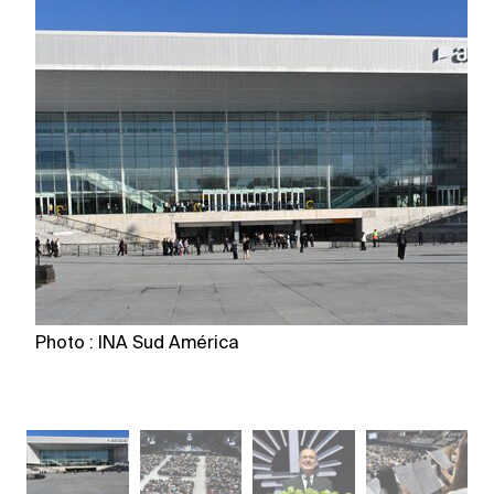
Photo : INA Sud América
P