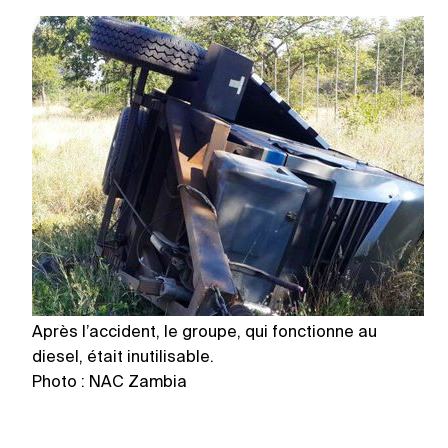
Après l’accident, le groupe, qui fonctionne au
Il
diesel, était inutilisable.
à 
Photo : NAC Zambia
P