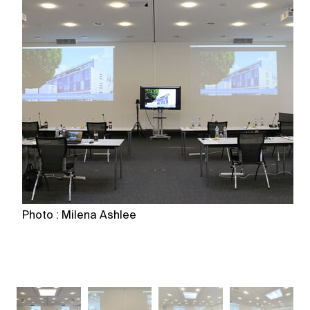
Photo : Milena Ashlee
Ph