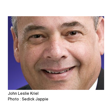
John Leslie Kriel
N
Photo : Sedick Jappie
Ph