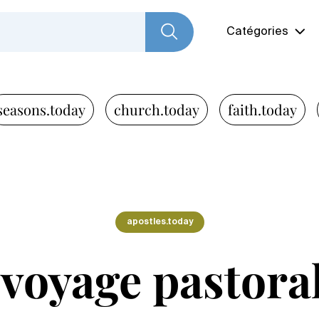
Catégories
seasons.today
church.today
faith.today
apostles.today
 voyage pastora