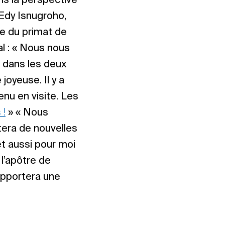
s la perspective
 Edy Isnugroho,
te du primat de
al : « Nous nous
, dans les deux
joyeuse. Il y a
enu en visite. Les
 !
» « Nous
tera de nouvelles
et aussi pour moi
l’apôtre de
 apportera une