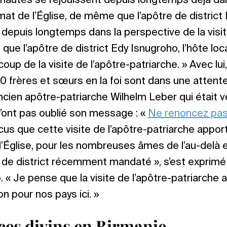
nautés se réjouissent depuis longtemps déjà dan
imat de l’Église, de même que l’apôtre de district
jà depuis longtemps dans la perspective de la visi
que l’apôtre de district Edy Isnugroho, l’hôte loc
up de la visite de l’apôtre-patriarche. » Avec lui
0 frères et sœurs en la foi sont dans une attente 
ancien apôtre-patriarche Wilhelm Leber qui était v
’ont pas oublié son message : «
Ne renoncez pas
s que cette visite de l’apôtre-patriarche appor
 l’Église, pour les nombreuses âmes de l’au-delà 
 de district récemment mandaté », s’est exprimé 
o. « Je pense que la visite de l’apôtre-patriarche
n pour nos pays ici. »
ces divins en Birmanie