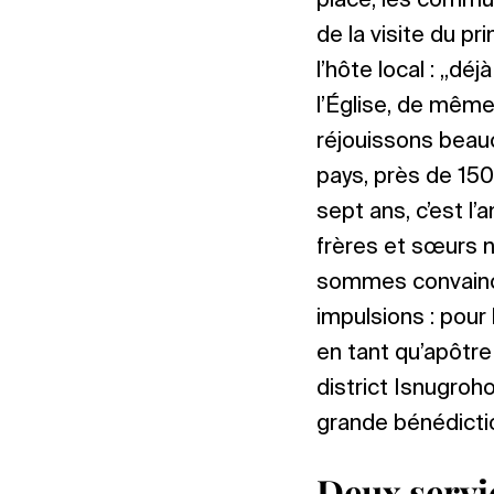
place, les commu
de la visite du pr
l’hôte local : „dé
l’Église, de même 
réjouissons beauco
pays, près de 150
sept ans, c’est l’
frères et sœurs n
sommes convaincu
impulsions : pour
en tant qu’apôtre
district Isnugroh
grande bénédictio
Deux servi