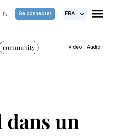
Se connecter
FRA
community
Video
Audio
l dans un