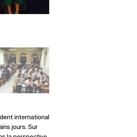
Photo : NAC South-East Asia
dent international
ins jours. Sur