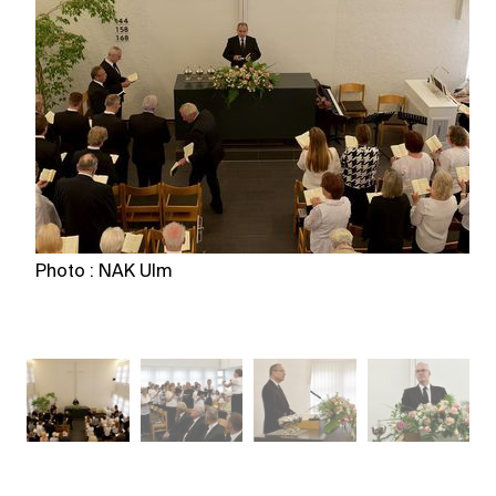
Photo : NAK Ulm
P