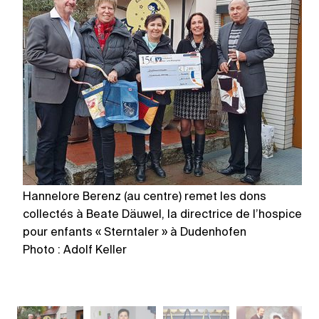
Hannelore Berenz (au centre) remet les dons
Mê
collectés à Beate Däuwel, la directrice de l’hospice
p
pour enfants « Sterntaler » à Dudenhofen
m
Photo : Adolf Keller
Ph