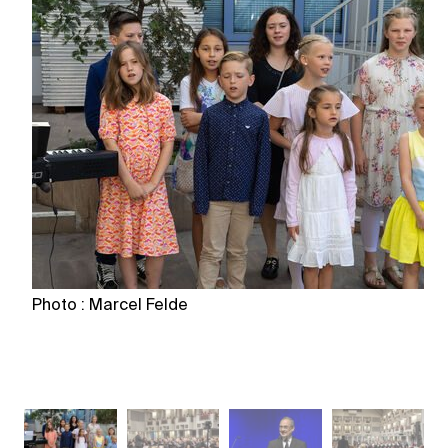
Photo : Marcel Felde
Ph
W