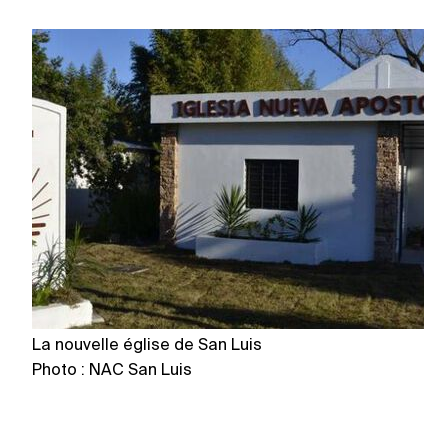
La nouvelle église de San Luis
L’
Photo : NAC San Luis
n
Ph