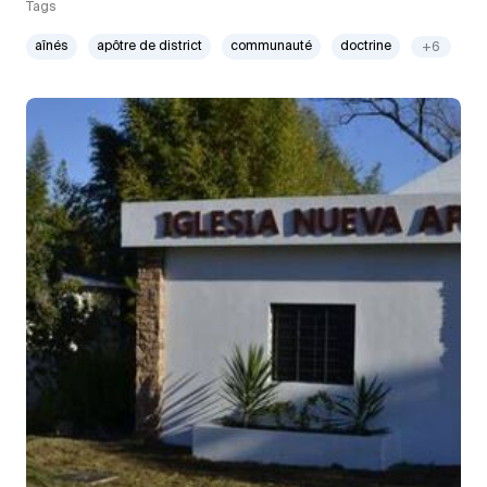
Tags
aînés
apôtre de district
communauté
doctrine
+6