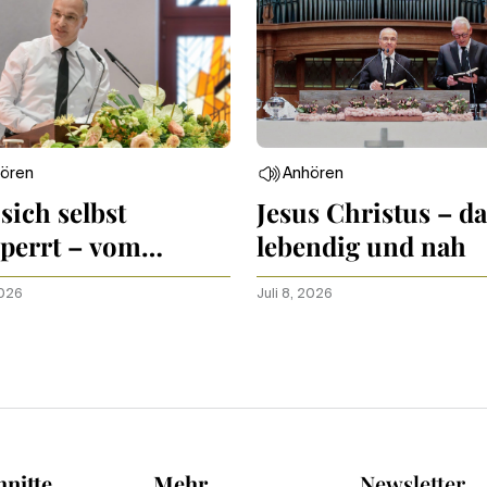
ören
Anhören
sich selbst
Jesus Christus – da
perrt – vom
lebendig und nah
mel
2026
Juli 8, 2026
nitte
Mehr
Newsletter