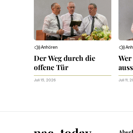
Anhören
Anh
Der Weg durch die
Wer 
offene Tür
auss
Him
Juli 15, 2026
Juli 11, 
Absch