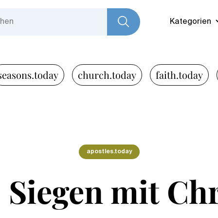
Kategorien
seasons.today
church.today
faith.today
apostles.today
 Siegen mit Ch