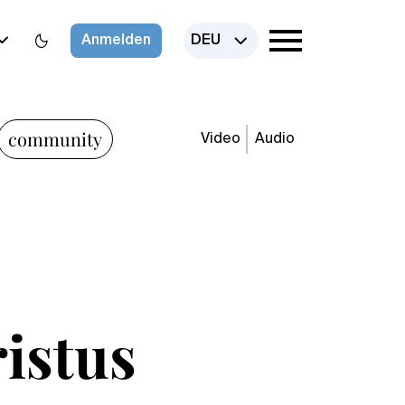
Anmelden
DEU
community
Video
Audio
ristus