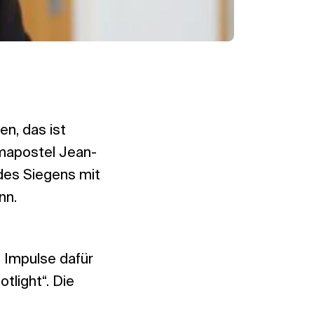
n, das ist
mapostel Jean-
 des Siegens mit
nn.
 Impulse dafür
tlight“. Die