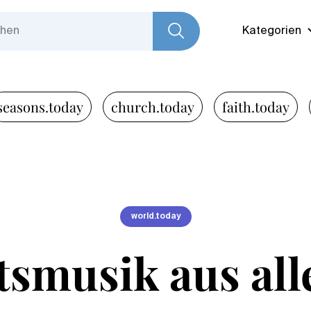
Kategorien
seasons.today
church.today
faith.today
world.today
smusik aus all