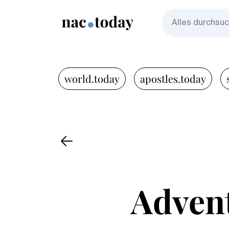
world.today
apostles.today
Advent