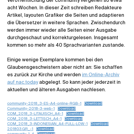
Veröffentlichung der community vergehen so etwa
acht Wochen. In dieser Zeit schreiben Redakteure
Artikel, layouten Grafiker die Seiten und adaptieren
die Übersetzer in weitere Sprachen. Zwischendurch
werden immer wieder alle Seiten einer Ausgabe
durchgeschaut und korrekturgelesen. Insgesamt
kommen so mehr als 40 Sprachvarianten zustande.
Einige wenige Exemplare kommen bei den
Glaubensgeschwistern aber nicht an: Sie schaffen
es zurück zur Kirche und werden
im Online-Archiv
auf nac.today
abgelegt. So kann jeder jederzeit in
aktuellen und älteren Ausgaben nachlesen.
community-2018_3-ES-A4-online-RGB-1
Download
Community-2018-3-web-1
Download
COM_2018_3-LITAUISCH_A4-1
Download
COM_2018_3-LETTISCH_A4-1
Download
COM_2018_3-INDONESIAN_A4-FULL-LOW-1
Download
201803.GR_-1
Download