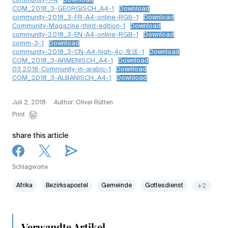
community-1-4
Download
COM_2018_3-GEORGISCH_A4-1
Download
community-2018_3-FR-A4-online-RGB-1
Download
Community-Magazine-third-edition-1
Download
community-2018_3-EN-A4-online-RGB-1
Download
comm-3-1
Download
community-2018_3-CN-A4-high-4c-发送-1
Download
COM_2018_3-ARMENISCH_A4-1
Download
03.2018-Community-in-arabic-1
Download
COM_2018_3-ALBANISCH_A4-1
Download
Juli 2, 2018
Author: Oliver Rütten
Print
share this article
Schlagworte
Afrika
Bezirksapostel
Gemeinde
Gottesdienst
+2
Verwandte Artikel