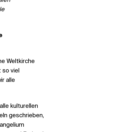
alen
le
e
he Weltkirche
 so viel
r alle
lle kulturellen
eln geschrieben,
vangelium