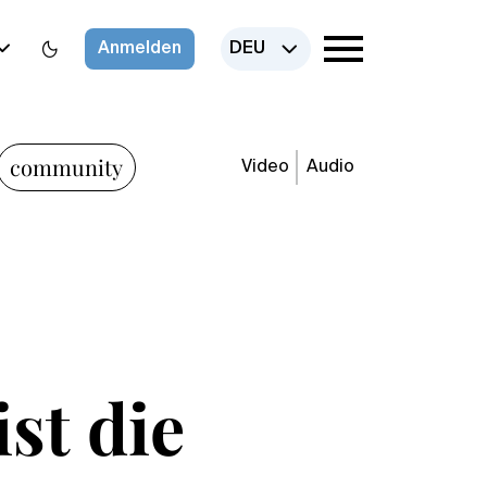
Anmelden
DEU
community
Video
Audio
st die