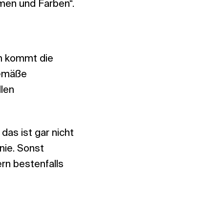
rmen und Farben“.
nn kommt die
gemäße
llen
das ist gar nicht
inie. Sonst
ern bestenfalls