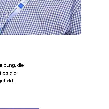
eibung, die
t es die
gehakt.