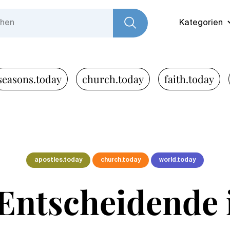
Kategorien
seasons.today
church.today
faith.today
apostles.today
church.today
world.today
Entscheidende i