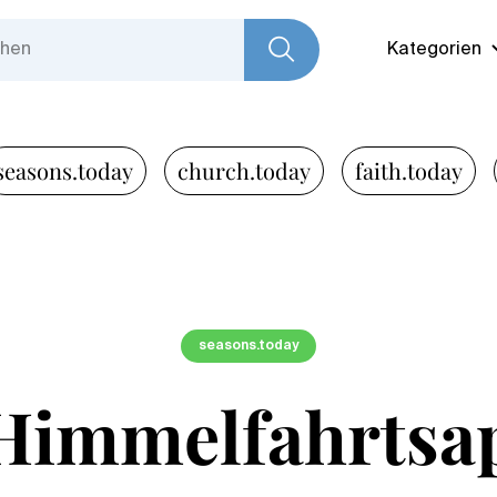
Kategorien
seasons.today
church.today
faith.today
seasons.today
Himmelfahrtsap