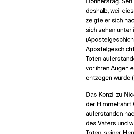
Donnerstag. Seit
deshalb, weil di
zeigte er sich na
sich sehen unter 
(Apostelgeschicht
Apostelgeschicht
Toten auferstand
vor ihren Augen 
entzogen wurde (L
Das Konzil zu Ni
der Himmelfahrt C
auferstanden nach
des Vaters und w
Toten; seiner Her