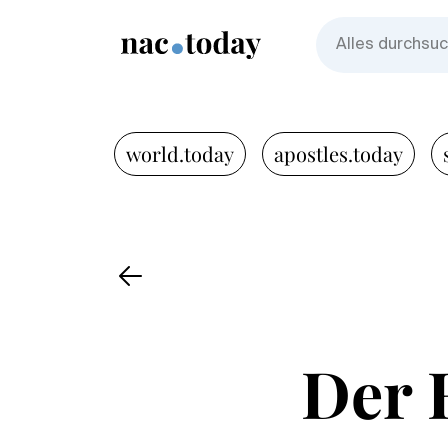
world.today
apostles.today
Der 