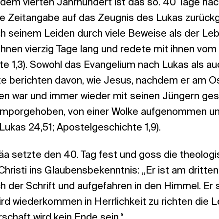
 dem vierten Jahrhundert ist das so. 40 Tage na
ese Zeitangabe auf das Zeugnis des Lukas zurückg
ch seinem Leiden durch viele Beweise als der Leb
ihnen vierzig Tage lang und redete mit ihnen vom
e 1,3). Sowohl das Evangelium nach Lukas als au
e berichten davon, wie Jesus, nachdem er am O
en war und immer wieder mit seinen Jüngern ges
emporgehoben, von einer Wolke aufgenommen und
ukas 24,51; Apostelgeschichte 1,9).
cäa setzte den 40. Tag fest und goss die theolo
hristi ins Glaubensbekenntnis: „Er ist am dritten
 der Schrift und aufgefahren in den Himmel. Er 
ird wiederkommen in Herrlichkeit zu richten die 
rschaft wird kein Ende sein.“