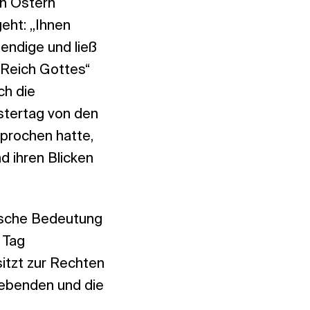
ch Ostern
eht: „Ihnen
endige und ließ
 Reich Gottes“
ch die
stertag von den
prochen hatte,
 ihren Blicken
gische Bedeutung
 Tag
sitzt zur Rechten
Lebenden und die