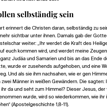
ollen selbständig sein
rt erinnert die Christen daran, selbständig zu sei
 mehr sichtbar unter ihnen. Damals gab der Gott
telschar weiter: „Ihr werdet die Kraft des Heili
uf euch kommen wird, und werdet meine Zeugen 
 ganz Judäa und Samarien und bis an das Ende de
tte, wurde er zusehends aufgehoben, und eine Wo
eg. Und als sie ihm nachsahen, wie er gen Himmel
n zwei Männer in weißen Gewändern. Die sagten: 
ht ihr da und seht zum Himmel? Dieser Jesus, de
nommen wurde, wird so wiederkommen, wie ihr i
en“ (Apostelgeschichte 1,8-11).