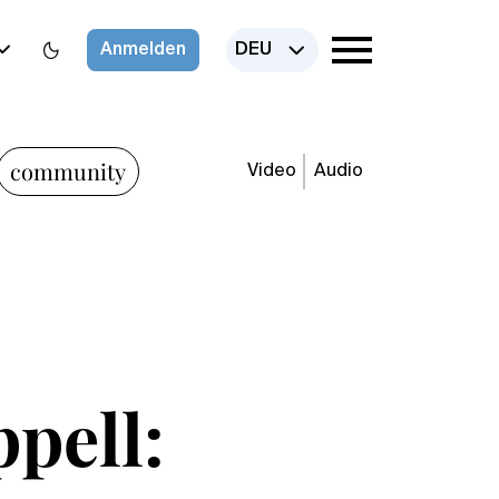
Anmelden
DEU
community
Video
Audio
pell: