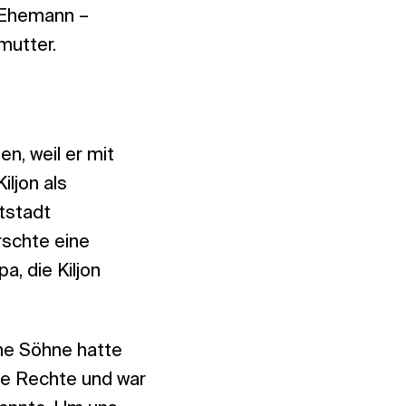
n Ehemann –
mutter.
en, weil er mit
ljon als
tstadt
rschte eine
, die Kiljon
hne Söhne hatte
ele Rechte und war