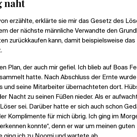
g naht
on erzählte, erklärte sie mir das Gesetz des Lö
em der nächste männliche Verwandte den Grund
ten zurückkaufen kann, damit beispielsweise das 
.
n Plan, der auch mir gefiel. Ich blieb auf Boas Fe
esammelt hatte. Nach Abschluss der Ernte wurde a
s und seine Mitarbeiter übernachteten dort. H
 der Nacht zu seinen Füßen nieder. Als er aufwacht
r Löser sei. Darüber hatte er sich auch schon G
der Komplimente für mich übrig. Ich ging im Morg
 erkennen konnte“, denn er war um meinen guten 
 ging ich zu Noomi und wartete ab.