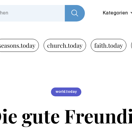
Kategorien
seasons.today
church.today
faith.today
world.today
ie gute Freund