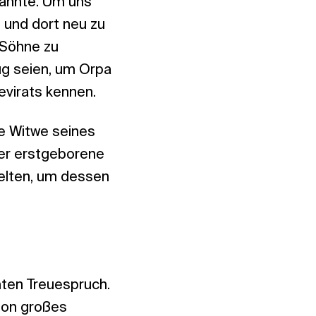
ekannte. Um uns
 und dort neu zu
 Söhne zu
ug seien, um Orpa
evirats kennen.
e Witwe seines
Der erstgeborene
elten, um dessen
ten Treuespruch.
hon großes