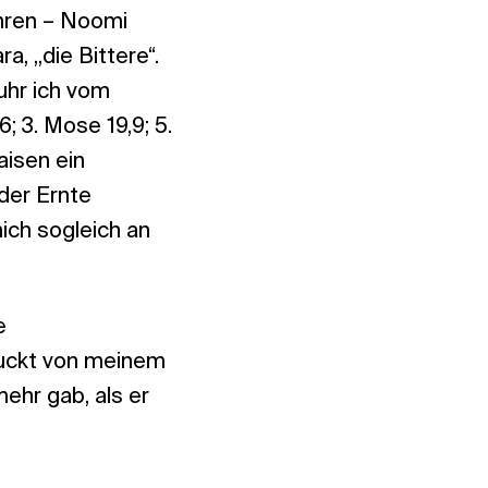
ahren – Noomi
a, „die Bittere“.
fuhr ich vom
 3. Mose 19,9; 5.
isen ein
der Ernte
ich sogleich an
e
ruckt von meinem
mehr gab, als er