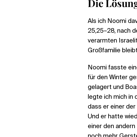
Die Lösun
Als ich Noomi dav
25,25–28, nach d
verarmten Israeli
Großfamilie bleibt
Noomi fasste eine
für den Winter g
gelagert und Boa
legte ich mich in
dass er einer de
Und er hatte wie
einer den andern
noch mehr Gerste