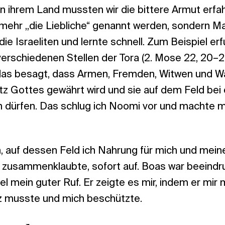
In ihrem Land mussten wir die bittere Armut erf
 mehr „die Liebliche“ genannt werden, sondern Mar
ie Israeliten und lernte schnell. Zum Beispiel er
rschiedenen Stellen der Tora (2. Mose 22, 20–26;
das besagt, dass Armen, Fremden, Witwen und Wa
z Gottes gewährt wird und sie auf dem Feld bei 
 dürfen. Das schlug ich Noomi vor und machte m
, auf dessen Feld ich Nahrung für mich und mein
zusammenklaubte, sofort auf. Boas war beeind
el mein guter Ruf. Er zeigte es mir, indem er mir 
 musste und mich beschützte.