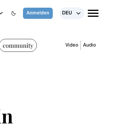
Anmelden
DEU
community
Video
Audio
in