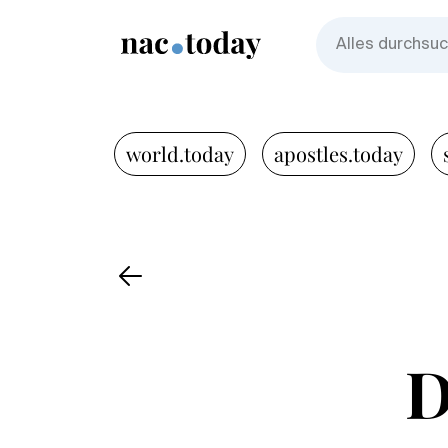
world.today
apostles.today
D