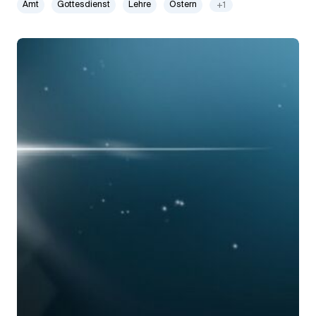
Amt
Gottesdienst
Lehre
Ostern
+1