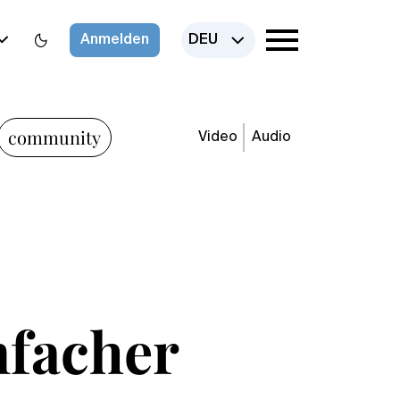
Anmelden
DEU
community
Video
Audio
nfacher