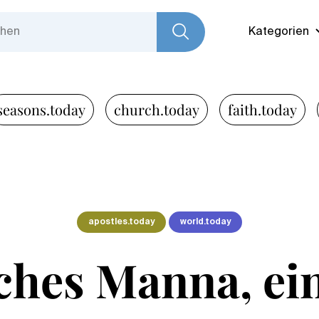
Kategorien
seasons.today
church.today
faith.today
apostles.today
world.today
ches Manna, ei