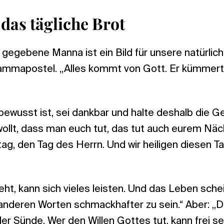
das tägliche Brot
gegebene Manna ist ein Bild für unsere natürlic
tammapostel. „Alles kommt von Gott. Er kümmert
bewusst ist, sei dankbar und halte deshalb die G
wollt, dass man euch tut, das tut auch eurem Näch
g, den Tag des Herrn. Und wir heiligen diesen T
t, kann sich vieles leisten. Und das Leben schei
 anderen Worten schmackhafter zu sein.“ Aber: 
r Sünde. Wer den Willen Gottes tut, kann frei sei