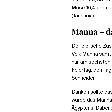
ich’s prüfe, ob e
Mose 16,4 dreht 
(Tansania).
Manna – da
Der biblische Zu
Volk Manna samt 
nur am sechsten 
Feiertag, den Ta
Schneider.
Danken sollte da
wurde das Manna 
Ägyptens. Dabei b