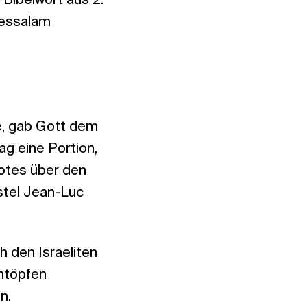
 Bibelwort aus 2.
ressalam
e, gab Gott dem
g eine Portion,
otes über den
stel Jean-Luc
 den Israeliten
chtöpfen
n.