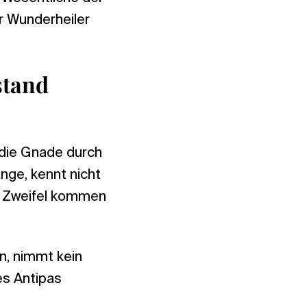
r Wunderheiler
stand
 die Gnade durch
nge, kennt nicht
, Zweifel kommen
n, nimmt kein
es Antipas