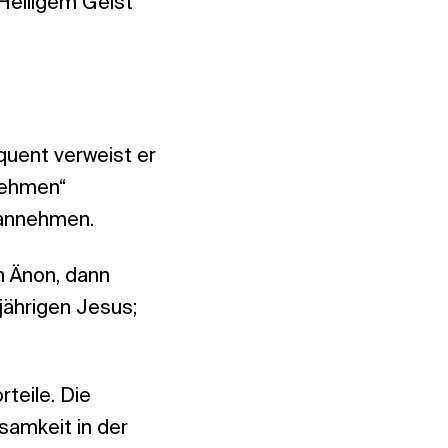
Heiligem Geist
quent verweist er
nehmen“
 annehmen.
n Änon, dann
jährigen Jesus;
rteile. Die
samkeit in der