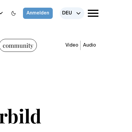
Anmelden
DEU
community
Video
Audio
rbild