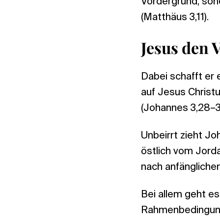
Vordergrund, son
(Matthäus 3,11).
Jesus den 
Dabei schafft er 
auf Jesus Christ
(Johannes 3,28–3
Unbeirrt zieht Jo
östlich vom Jorda
nach anfängliche
Bei allem geht es
Rahmenbedingunge