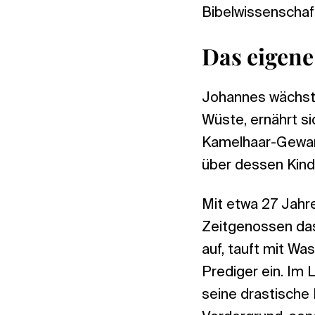
Bibelwissenschaft
Das eigen
Johannes wächst i
Wüste, ernährt s
Kamelhaar-Gewand
über dessen Kindh
Mit etwa 27 Jahre
Zeitgenossen das
auf, tauft mit Wa
Prediger ein. Im 
seine drastische R