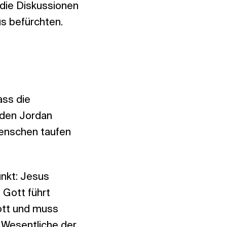
 die Diskussionen
s befürchten.
ass die
 den Jordan
Menschen taufen
nkt: Jesus
 Gott führt
Gott und muss
s Wesentliche der