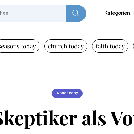
Kategorien
seasons.today
church.today
faith.today
world.today
Skeptiker als Vo