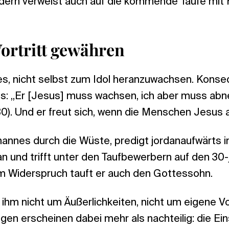
dern verweist auch auf die kommende Taufe mit 
Vortritt gewähren
es, nicht selbst zum Idol heranzuwachsen. Konse
us: „Er [Jesus] muss wachsen, ich aber muss ab
0). Und er freut sich, wenn die Menschen Jesus
hannes durch die Wüste, predigt jordanaufwärts i
n und trifft unter den Taufbewerbern auf den 30-
m Widerspruch tauft er auch den Gottessohn.
 ihm nicht um Äußerlichkeiten, nicht um eigene Vo
n erscheinen dabei mehr als nachteilig: die Ein