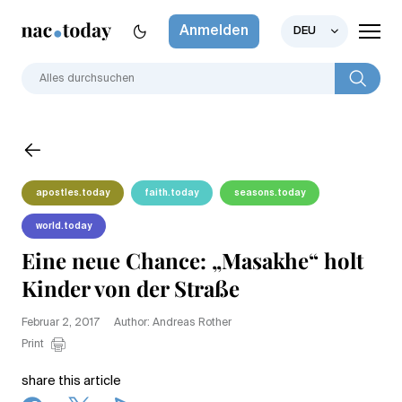
Anmelden
DEU
apostles.today
faith.today
seasons.today
world.today
Eine neue Chance: „Masakhe“ holt
Kinder von der Straße
Februar 2, 2017
Author: Andreas Rother
Print
share this article