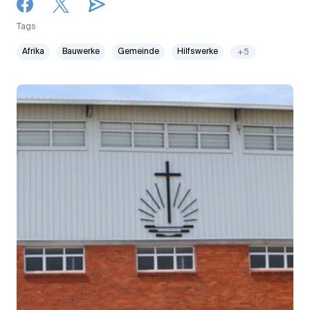
Tags
Afrika
Bauwerke
Gemeinde
Hilfswerke
+5