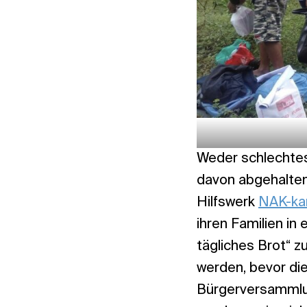
Weder schlechtes
davon abgehalten
Hilfswerk
NAK-kar
ihren Familien i
tägliches Brot“
werden, bevor di
Bürgerversammlun