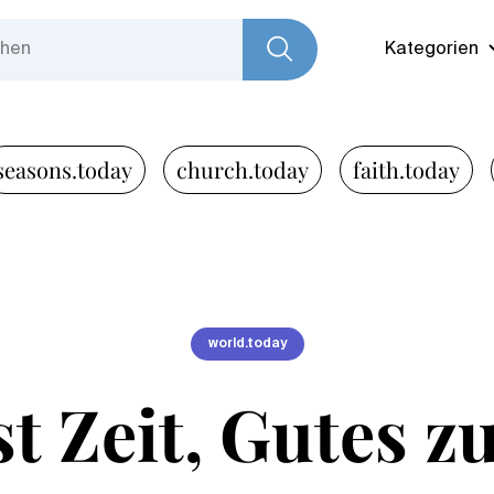
Kategorien
seasons.today
church.today
faith.today
world.today
st Zeit, Gutes z