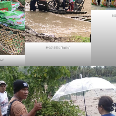
NA
NAC SEA Relief
ief