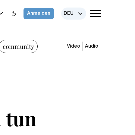
Anmelden
DEU
community
Video
Audio
u tun