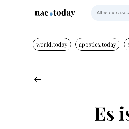
world.today
apostles.today
Es i