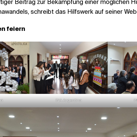
htiger Beitrag zur Bekämpfung einer möglichen 
awandels, schreibt das Hilfswerk auf seiner Web
n feiern
na
INA Argentina
I