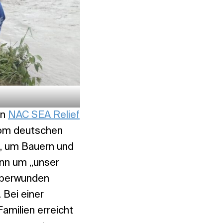
on
NAC SEA Relief
 vom deutschen
s, um Bauern und
enn um „unser
überwunden
 Bei einer
amilien erreicht