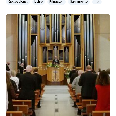
Gottesdienst
Lehre
Pfingsten
Sakramente
+2