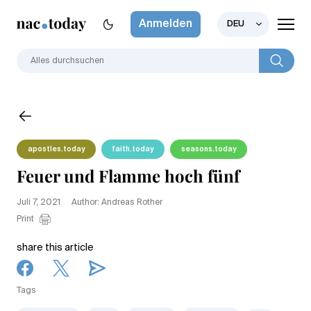
Anmelden
DEU
apostles.today
faith.today
seasons.today
Feuer und Flamme hoch fünf
Juli 7, 2021
Author: Andreas Rother
Print
share this article
Tags