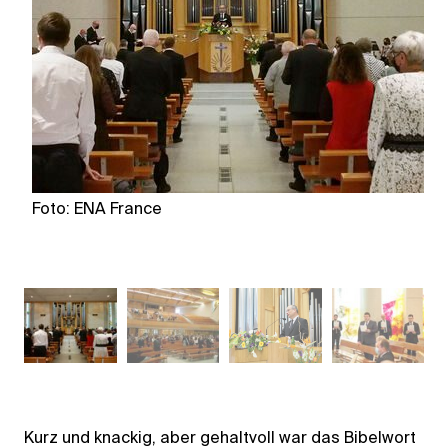
Foto: ENA France
F
Kurz und knackig, aber gehaltvoll war das Bibelwort