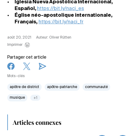
Iglesia Nueva Apostólica Internacional,
Español,
https://bit.ly/naci_es
Église néo-apostolique internationale,
Français,
https://bit.ly/naci_fr
août 20, 2021
Auteur: Oliver Rütten
Imprimer
Partager cet article
Mots-clés
apôtre de district
apôtre-patriarche
communauté
musique
+1
Articles connexes