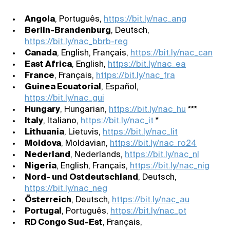
Angola
, Português,
https://bit.ly/nac_ang
Berlin-Brandenburg
, Deutsch,
https://bit.ly/nac_bbrb-reg
Canada
, English, Français,
https://bit.ly/nac_can
East Africa
, English,
https://bit.ly/nac_ea
France
, Français,
https://bit.ly/nac_fra
Guinea Ecuatorial
, Español,
https://bit.ly/nac_gui
Hungary
, Hungarian,
https://bit.ly/nac_hu
***
Italy
, Italiano,
https://bit.ly/nac_it
*
Lithuania
, Lietuvis,
https://bit.ly/nac_lit
Moldova
, Moldavian,
https://bit.ly/nac_ro24
Nederland
, Nederlands,
https://bit.ly/nac_nl
Nigeria
, English, Français,
https://bit.ly/nac_nig
Nord- und Ostdeutschland
, Deutsch,
https://bit.ly/nac_neg
Österreich
, Deutsch,
https://bit.ly/nac_au
Portugal
, Português,
https://bit.ly/nac_pt
RD Congo Sud-Est
, Français,