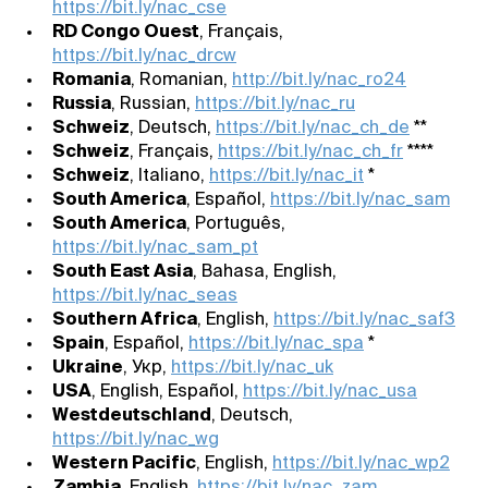
https://bit.ly/nac_cse
RD Congo Ouest
, Français,
https://bit.ly/nac_drcw
Romania
, Romanian,
http://bit.ly/nac_ro24
Russia
, Russian,
https://bit.ly/nac_ru
Schweiz
, Deutsch,
https://bit.ly/nac_ch_de
**
Schweiz
, Français,
https://bit.ly/nac_ch_fr
****
Schweiz
, Italiano,
https://bit.ly/nac_it
*
South America
, Español,
https://bit.ly/nac_sam
South America
, Português,
https://bit.ly/nac_sam_pt
South East Asia
, Bahasa, English,
https://bit.ly/nac_seas
Southern Africa
, English,
https://bit.ly/nac_saf3
Spain
, Español,
https://bit.ly/nac_spa
*
Ukraine
, Укр,
https://bit.ly/nac_uk
USA
, English, Español,
https://bit.ly/nac_usa
Westdeutschland
, Deutsch,
https://bit.ly/nac_wg
Western Pacific
, English,
https://bit.ly/nac_wp2