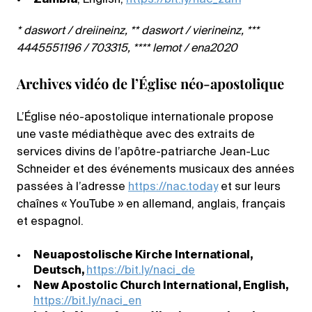
Zambia
, English,
https://bit.ly/nac_zam
* daswort / dreiineinz, ** daswort / vierineinz, ***
4445551196 / 703315, **** lemot / ena2020
Archives vidéo de l’Église néo-apostolique
L’Église néo-apostolique internationale propose
une vaste médiathèque avec des extraits de
services divins de l’apôtre-patriarche Jean-Luc
Schneider et des événements musicaux des années
passées à l’adresse
https://nac.today
et sur leurs
chaînes « YouTube » en allemand, anglais, français
et espagnol.
Neuapostolische Kirche International,
Deutsch,
https://bit.ly/naci_de
New Apostolic Church International, English,
https://bit.ly/naci_en