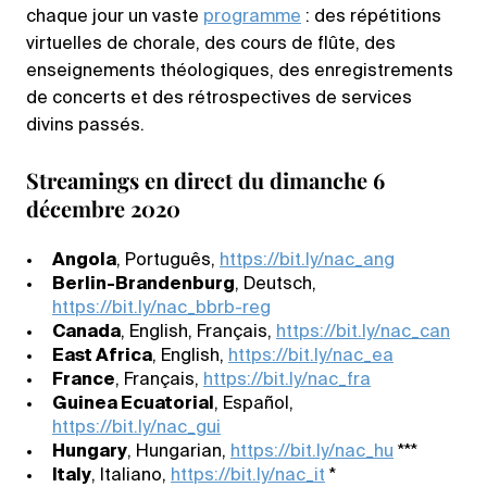
chaque jour un vaste
programme
: des répétitions
virtuelles de chorale, des cours de flûte, des
enseignements théologiques, des enregistrements
de concerts et des rétrospectives de services
divins passés.
Streamings en direct du dimanche 6
décembre 2020
Angola
, Português,
https://bit.ly/nac_ang
Berlin-Brandenburg
, Deutsch,
https://bit.ly/nac_bbrb-reg
Canada
, English, Français,
https://bit.ly/nac_can
East Africa
, English,
https://bit.ly/nac_ea
France
, Français,
https://bit.ly/nac_fra
Guinea Ecuatorial
, Español,
https://bit.ly/nac_gui
Hungary
, Hungarian,
https://bit.ly/nac_hu
***
Italy
, Italiano,
https://bit.ly/nac_it
*