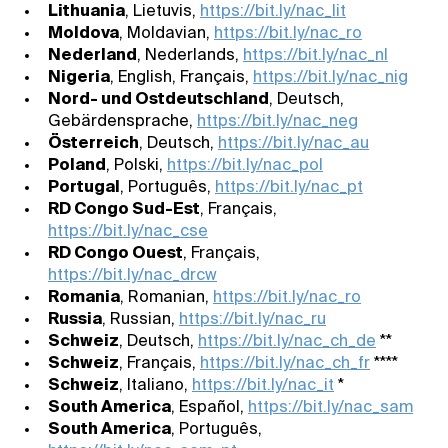
Lithuania
, Lietuvis,
https://bit.ly/nac_lit
Moldova
, Moldavian,
https://bit.ly/nac_ro
Nederland
, Nederlands,
https://bit.ly/nac_nl
Nigeria
, English, Français,
https://bit.ly/nac_nig
Nord- und Ostdeutschland
, Deutsch,
Gebärdensprache,
https://bit.ly/nac_neg
Österreich
, Deutsch,
https://bit.ly/nac_au
Poland
, Polski,
https://bit.ly/nac_pol
Portugal
, Português,
https://bit.ly/nac_pt
RD Congo Sud-Est
, Français,
https://bit.ly/nac_cse
RD Congo Ouest
, Français,
https://bit.ly/nac_drcw
Romania
, Romanian,
https://bit.ly/nac_ro
Russia
, Russian,
https://bit.ly/nac_ru
Schweiz
, Deutsch,
https://bit.ly/nac_ch_de
**
Schweiz
, Français,
https://bit.ly/nac_ch_fr
****
Schweiz
, Italiano,
https://bit.ly/nac_it
*
South America
, Español,
https://bit.ly/nac_sam
South America
, Português,