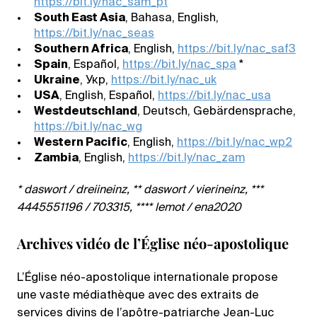
https://bit.ly/nac_sam_pt
South East Asia
, Bahasa, English,
https://bit.ly/nac_seas
Southern Africa
, English,
https://bit.ly/nac_saf3
Spain
, Español,
https://bit.ly/nac_spa
*
Ukraine
, Укр,
https://bit.ly/nac_uk
USA
, English, Español,
https://bit.ly/nac_usa
Westdeutschland
, Deutsch, Gebärdensprache,
https://bit.ly/nac_wg
Western Pacific
, English,
https://bit.ly/nac_wp2
Zambia
, English,
https://bit.ly/nac_zam
* daswort / dreiineinz, ** daswort / vierineinz, ***
4445551196 / 703315, **** lemot / ena2020
Archives vidéo de l’Église néo-apostolique
L’Église néo-apostolique internationale propose
une vaste médiathèque avec des extraits de
services divins de l’apôtre-patriarche Jean-Luc