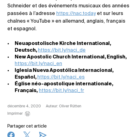
Schneider et des événements musicaux des années
passées à l’adresse
https://nac.today
et sur leurs
chaînes « YouTube » en allemand, anglais, français
et espagnol.
Neuapostolische Kirche International,
Deutsch,
https://bit.ly/naci_de
New Apostolic Church International, English,
https://bit.ly/naci_en
Iglesia Nueva Apostólica Internacional,
Español,
https://bit.ly/naci_es
Église néo-apostolique internationale,
Français,
https://bit.ly/naci_fr
décembre 4, 2020
Auteur: Oliver Rütten
Imprimer
Partager cet article