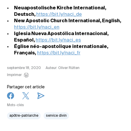
Neuapostolische Kirche International,
Deutsch,
https://bit.ly/naci_de
New Apostolic Church International, English,
https://bit.ly/naci_en
Iglesia Nueva Apostólica Internacional,
Español,
https://bit.ly/naci_es
Église néo-apostolique internationale,
Français,
https://bit.ly/naci_fr
septembre 18, 2020
Auteur: Oliver Rütten
Imprimer
Partager cet article
Mots-clés
apôtre-patriarche
service divin