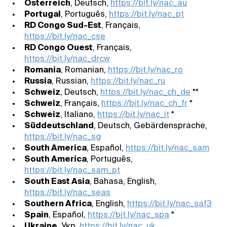
Österreich
, Deutsch,
https://bit.ly/nac_au
Portugal
, Português,
https://bit.ly/nac_pt
RD Congo Sud-Est
, Français,
https://bit.ly/nac_cse
RD Congo Ouest
, Français,
https://bit.ly/nac_drcw
Romania
, Romanian,
https://bit.ly/nac_ro
Russia
, Russian,
https://bit.ly/nac_ru
Schweiz
, Deutsch,
https://bit.ly/nac_ch_de
**
Schweiz
, Français,
https://bit.ly/nac_ch_fr
*
Schweiz
, Italiano,
https://bit.ly/nac_it
*
Süddeutschland
, Deutsch, Gebärdensprache,
https://bit.ly/nac_sg
South America
, Español,
https://bit.ly/nac_sam
South America
, Português,
https://bit.ly/nac_sam_pt
South East Asia
, Bahasa, English,
https://bit.ly/nac_seas
Southern Africa
, English,
https://bit.ly/nac_saf3
Spain
, Español,
https://bit.ly/nac_spa
*
Ukraine
, Укр,
https://bit.ly/nac_uk