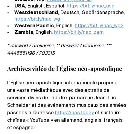
USA
, English, Español,
https://bit.ly/nac_usa
Westdeutschland
, Deutsch, Gebärdensprache,
https://bit.ly/nac_wg
Western Pacific
, English,
https://bit.ly/nac_wp2
Zambia
, English,
https://bit.ly/nac_zam
* daswort / dreiineinz, ** daswort / vierineinz, ***
4445551196 / 703315
Archives vidéo de l’Église néo-apostolique
L’Église néo-apostolique internationale propose
une vaste médiathèque avec des extraits de
services divins de l’apôtre-patriarche Jean-Luc
Schneider et des événements musicaux des années
passées à l’adresse
https://nac.today
et sur leurs
chaînes « YouTube » en allemand, anglais, français
et espagnol.