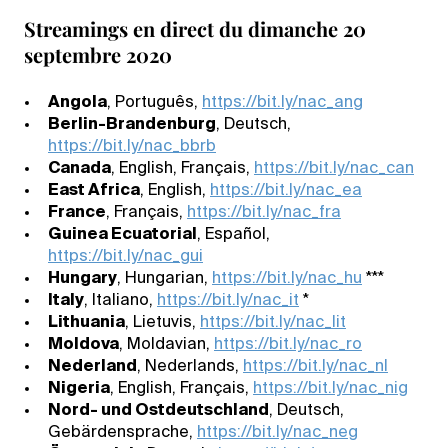
Streamings en direct du dimanche 20
septembre 2020
Angola
, Português,
https://bit.ly/nac_ang
Berlin-Brandenburg
, Deutsch,
https://bit.ly/nac_bbrb
Canada
, English, Français,
https://bit.ly/nac_can
East Africa
, English,
https://bit.ly/nac_ea
France
, Français,
https://bit.ly/nac_fra
Guinea Ecuatorial
, Español,
https://bit.ly/nac_gui
Hungary
, Hungarian,
https://bit.ly/nac_hu
***
Italy
, Italiano,
https://bit.ly/nac_it
*
Lithuania
, Lietuvis,
https://bit.ly/nac_lit
Moldova
, Moldavian,
https://bit.ly/nac_ro
Nederland
, Nederlands,
https://bit.ly/nac_nl
Nigeria
, English, Français,
https://bit.ly/nac_nig
Nord- und Ostdeutschland
, Deutsch,
Gebärdensprache,
https://bit.ly/nac_neg