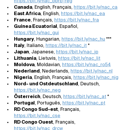
https://bit.ly/nac_bbrb-reg
Canada
, English, Français,
https://bit.ly/nac_ca
East Africa
, English,
https://bit.ly/nac_ea
France
, Français,
https://bit.ly/nac_fra
Guinea Ecuatorial
, Español,
https://bit.ly/nac_gui
Hungary
, Hungarian,
https://bit.ly/nac_hu
***
Italy
, Italiano,
https://bit.ly/nac_it
*
Japan
, Japanese,
https://bit.ly/nac_jp
Lithuania
, Lietuvis,
https://bit.ly/nac_lit
Moldova
, Moldavian,
https://bit.ly/nac_ro54
Nederland
, Nederlands,
https://bit.ly/nac_nl
Nigeria
, English, Français,
https://bit.ly/nac_nig
Nord- und Ostdeutschland
, Deutsch,
https://bit.ly/nac_neg
Österreich
, Deutsch,
https://bit.ly/nac_at
*
Portugal
, Português,
https://bit.ly/nac_pt
RD Congo Sud-est
, Français,
https://bit.ly/nac_cse
RD Congo Ouest
, Français,
https://bit.ly/nac_drcw