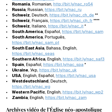
Romania
, Romanian,
http://bit.ly/nac_ro54
Russia
, Russian,
https://bit.ly/nac_ru
Schweiz
, Deutsch,
https://bit.ly/nac_ch_de
**
Schweiz
, Français,
https://bit.ly/nac_ch_fr
****
Schweiz
, Italiano,
https://bit.ly/nac_it
*
South America
, Español,
https://bit.ly/nac_sam
South America
, Português,
https://bit.ly/nac_sam_pt
South East Asia
, Bahasa, English,
https://bit.ly/nac_seas
Southern Africa
, English,
https://bit.ly/nac_saf3
Spain
, Español,
https://bit.ly/nac_spa
*
Ukraine
, Укр,
https://bit.ly/nac_uk
USA
, English, Español,
https://bit.ly/nac_usa
Westdeutschland
, Deutsch,
https://bit.ly/nac_wg
Western Pacific
, English,
https://bit.ly/nac_wp2
Zambia
, English,
https://bit.ly/nac_zam
Archives vidéo de l’Église néo-apostolique