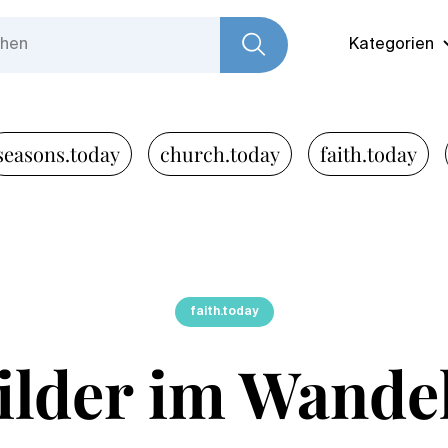
Kategorien
seasons.today
church.today
faith.today
faith.today
lder im Wandel