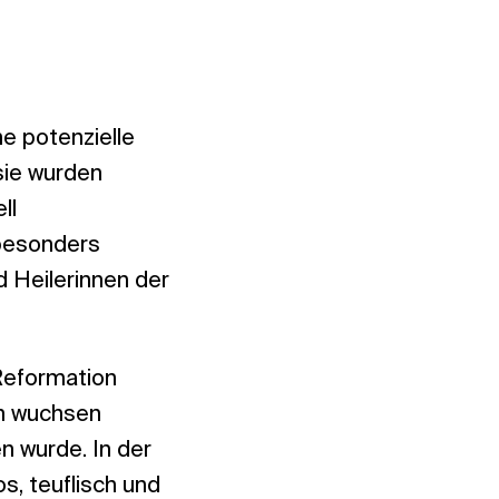
e potenzielle
sie wurden
ll
 besonders
 Heilerinnen der
Reformation
en wuchsen
n wurde. In der
s, teuflisch und