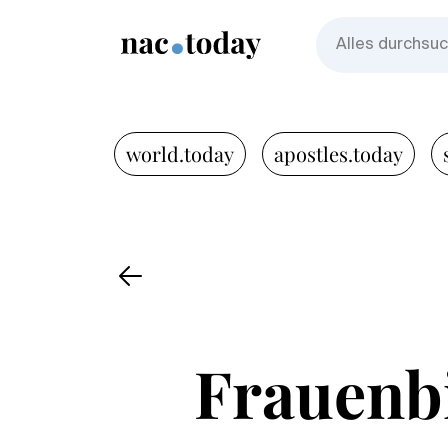
world.today
apostles.today
Frauenbi