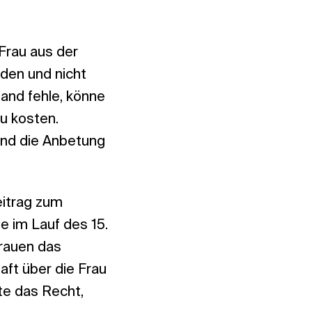
 Frau aus der
rden und nicht
and fehle, könne
u kosten.
und die Anbetung
.
eitrag zum
e im Lauf des 15.
rauen das
ft über die Frau
te das Recht,