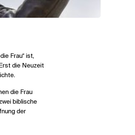
ie Frau“ ist,
Erst die Neuzeit
chte.
nen die Frau
wei biblische
ffnung der