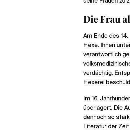
seine Frauen zu z
Die Frau a
Am Ende des 14. 
Hexe. Ihnen unter
verantwortlich gem
volksmedizinisch
verdächtig. Ents
Hexerei beschuld
Im 16. Jahrhunde
überlagert. Die 
dennoch so stark
Literatur der Zei