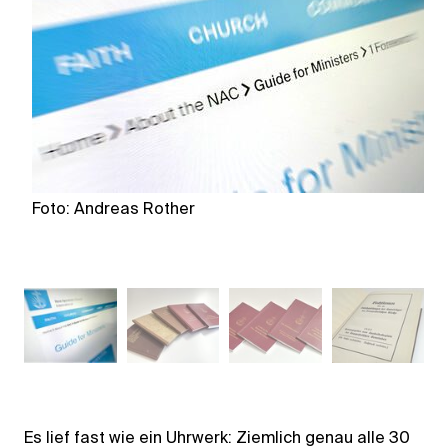
Foto: Andreas Rother
F
Es lief fast wie ein Uhrwerk: Ziemlich genau alle 30