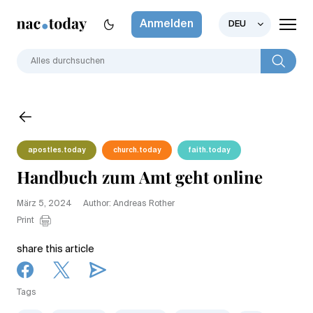
Anmelden
DEU
apostles.today
church.today
faith.today
Handbuch zum Amt geht online
März 5, 2024
Author: Andreas Rother
Print
share this article
Tags