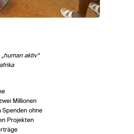
 „human aktiv“
frika
he
wei Millionen
den Spenden ohne
en Projekten
erträge