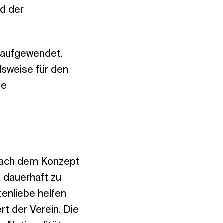
nd der
h aufgewendet.
sweise für den
ie
 nach dem Konzept
n dauerhaft zu
enliebe helfen
rt der Verein. Die