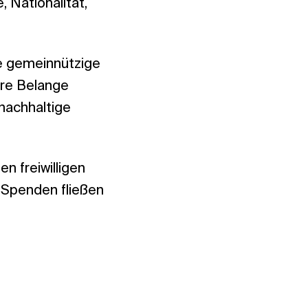
 Nationalität,
e gemeinnützige
äre Belange
 nachhaltige
n freiwilligen
 Spenden fließen