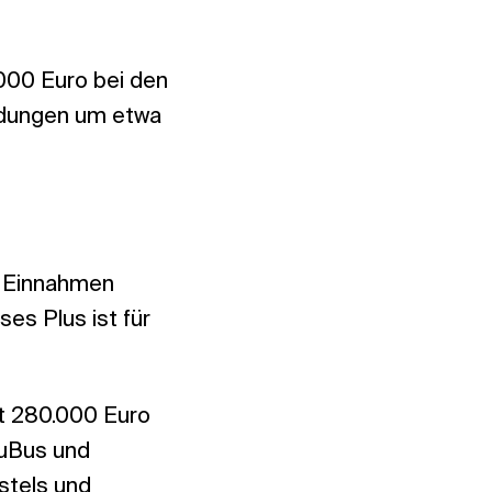
000 Euro bei den
ndungen um etwa
n Einnahmen
es Plus ist für
Mit 280.000 Euro
KuBus und
stels und