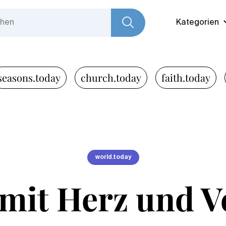
Kategorien
seasons.today
church.today
faith.today
world.today
 mit Herz und V