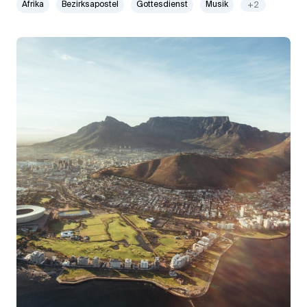
Afrika
Bezirksapostel
Gottesdienst
Musik
+2