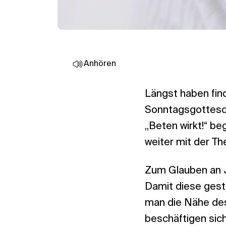
Anhören
Längst haben fin
Sonntagsgottesdi
„Beten wirkt!“ b
weiter mit der Th
Zum Glauben an J
Damit diese gestä
man die Nähe des
beschäftigen sic