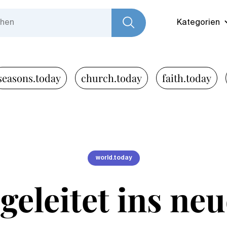
Kategorien
seasons.today
church.today
faith.today
world.today
 geleitet ins neu