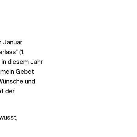
m Januar
lass“ (1.
n in diesem Jahr
t mein Gebet
e Wünsche und
t der
wusst,