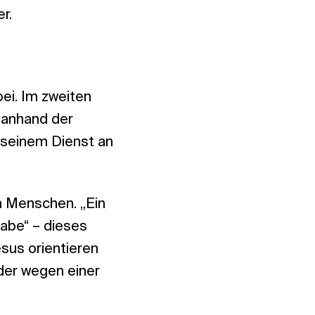
r.
bei. Im zweiten
 anhand der
seinem Dienst an
en Menschen. „Ein
habe“ – dieses
esus orientieren
der wegen einer