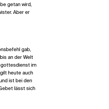
be getan wird,
ster. Aber er
onsbefehl gab,
 bis an der Welt
sgottesdienst im
gilt heute auch
und ist bei den
Gebet lässt sich