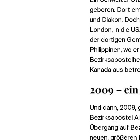
Ein Schweizer Sta
geboren. Dort em
und Diakon. Doch
London, in die USA
der dortigen Geme
Philippinen, wo e
Bezirksapostelhel
Kanada aus betre
2009 – ein
Und dann, 2009, g
Bezirksapostel Al
Übergang auf Bez
neuen, größeren B