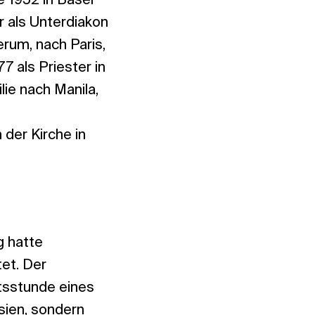
e 1952 in Basel
r als Unterdiakon
rum, nach Paris,
7 als Priester in
ie nach Manila,
 der Kirche in
g hatte
tet. Der
tsstunde eines
sien, sondern