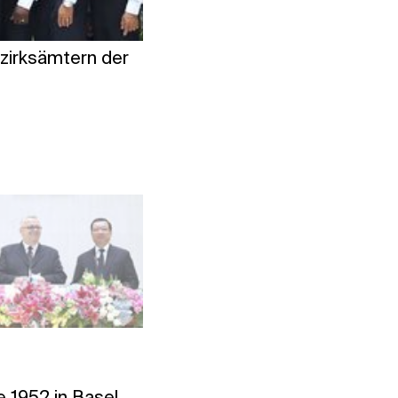
ezirksämtern der
Apostel Edy Isnugroho wird am
Gebietskirche Südost-Asien b
Foto: NAC International