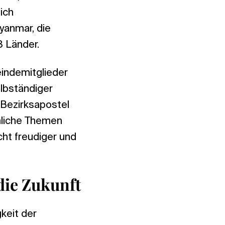
ich
yanmar, die
8 Länder.
eindemitglieder
elbständiger
 Bezirksapostel
chliche Themen
cht freudiger und
die Zukunft
keit der