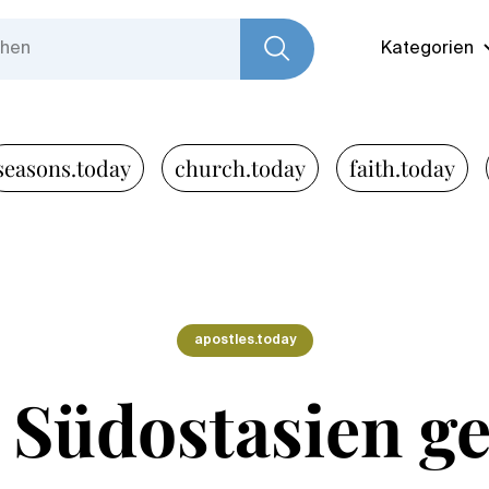
Kategorien
seasons.today
church.today
faith.today
apostles.today
 Südostasien ge