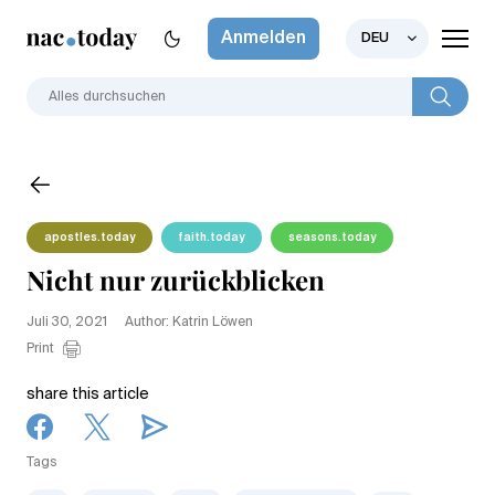
Anmelden
DEU
apostles.today
faith.today
seasons.today
Nicht nur zurückblicken
Juli 30, 2021
Author: Katrin Löwen
Print
share this article
Tags