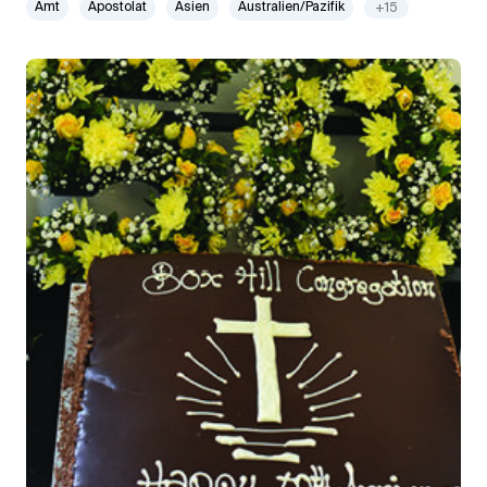
Amt
Apostolat
Asien
Australien/Pazifik
+15