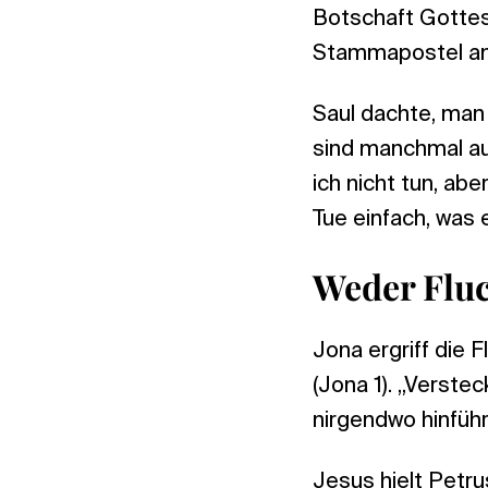
Botschaft Gottes
Stammapostel an
Saul dachte, man
sind manchmal a
ich nicht tun, abe
Tue einfach, was 
Weder Flu
Jona ergriff die 
(Jona 1). „Verste
nirgendwo hinführt
Jesus hielt Petru