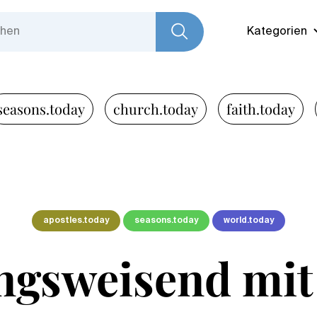
Kategorien
seasons.today
church.today
faith.today
apostles.today
seasons.today
world.today
ngsweisend mit