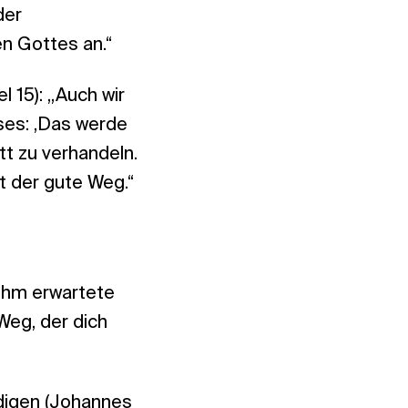
der
n Gottes an.“
 15): „Auch wir
es: ,Das werde
tt zu verhandeln.
st der gute Weg.“
 ihm erwartete
 Weg, der dich
idigen (Johannes