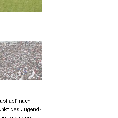
Foto: NAC DR Congo
Raphaël“ nach
unkt des Jugend-