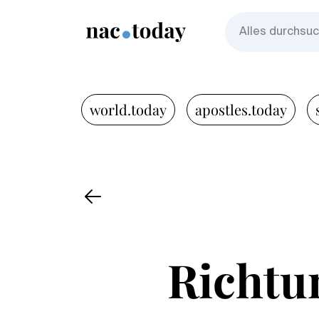
world.today
apostles.today
Richtu