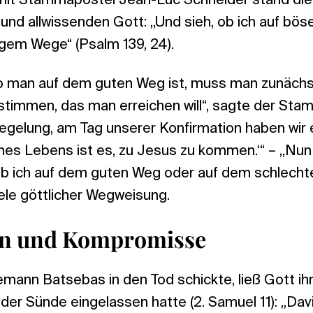
it Stammapostel Jean-Luc Schneider stand die 
und allwissenden Gott: „Und sieh, ob ich auf bö
igem Wege“ (Psalm 139, 24).
b man auf dem guten Weg ist, muss man zunächs
stimmen, das man erreichen will“, sagte der St
egelung, am Tag unserer Konfirmation haben wir e
ines Lebens ist es, zu Jesus zu kommen.‘“ – „Nun
 ob ich auf dem guten Weg oder auf dem schlechten
ele göttlicher Wegweisung.
n und Kompromisse
mann Batsebas in den Tod schickte, ließ Gott ih
der Sünde eingelassen hatte (2. Samuel 11): „Davi