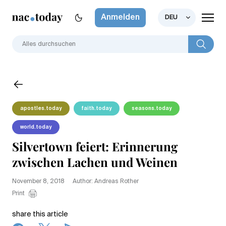
Anmelden
DEU
apostles.today
faith.today
seasons.today
world.today
Silvertown feiert: Erinnerung
zwischen Lachen und Weinen
November 8, 2018
Author: Andreas Rother
Print
share this article