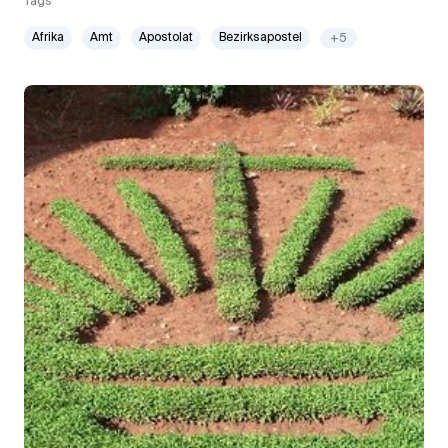
Tags
Afrika
Amt
Apostolat
Bezirksapostel
+5