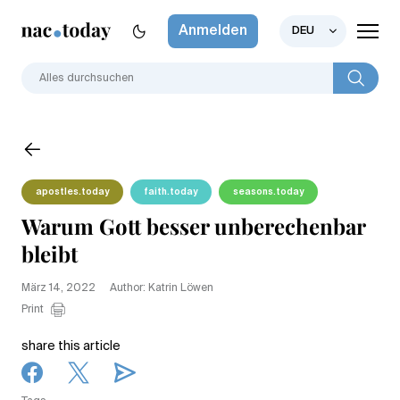
Anmelden
DEU
apostles.today
faith.today
seasons.today
Warum Gott besser unberechenbar
bleibt
März 14, 2022
Author: Katrin Löwen
Print
share this article